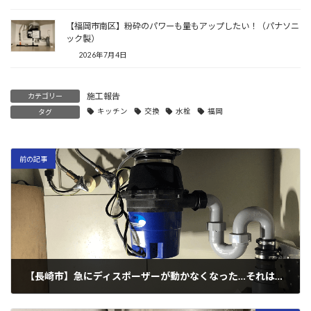
【福岡市南区】粉砕のパワーも量もアップしたい！（パナソニ
ック製）
2026年7月4日
施工報告
カテゴリー
キッチン
交換
水栓
福岡
タグ
前の記事
【長崎市】急にディスポーザーが動かなくなった…それは経年劣化の症状です！
2023年4月12日