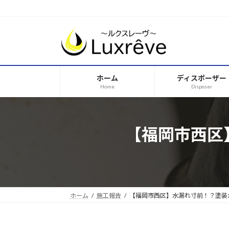
コ
ナ
ン
ビ
テ
ゲ
ン
ー
ツ
シ
へ
ョ
ホーム
ディスポーザー
ス
ン
Home
Disposer
キ
に
ッ
移
プ
動
【福岡市西区
ホーム
施工報告
【福岡市西区】水漏れ寸前！？塗装