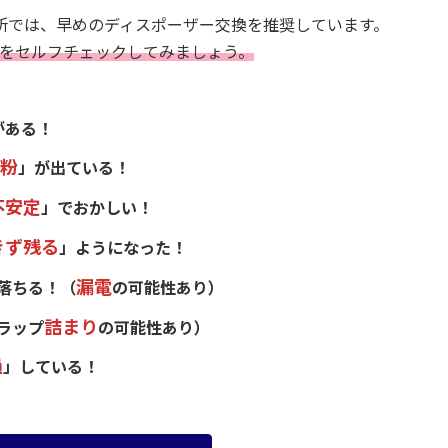
所では、
早めのディスポーザー交換を推奨しています。
を
セルフチェックしてみましょう。
がある！
粉
」が出ている！
不安定
」でおかしい！
きず残る
」ようになった！
漏電
落ちる！（
の可能性あり）
詰まり
ラップ
の可能性あり）
過
」している！