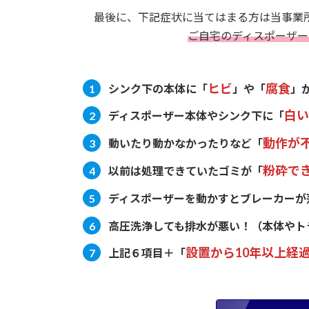
最後に、下記症状に当てはまる方は当事業
ご自宅のディスポーザー
ヒビ
腐食
シンク下の本体に
「
」や「
」
白い
ディスポーザー本体やシンク下に
「
動作が
動いたり動かなかったりなど
「
粉砕で
以前は処理できていたゴミが
「
ディスポーザーを動かすとブレーカーが
高圧洗浄しても排水が悪い！
（本体やト
設置から10年以上経
上記６項目＋「