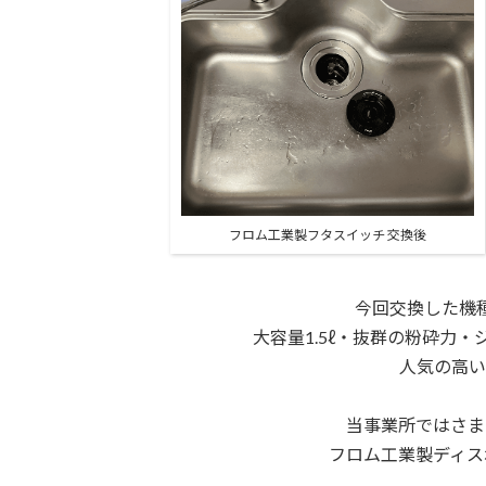
フロム工業製フタスイッチ 交換後
今回交換した機
大容量1.5ℓ・抜群の粉砕力
人気の高い
当事業所ではさま
フロム工業製ディス