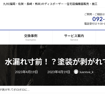
九州(福岡・佐賀・長崎・熊本)のディスポーザー・住宅設備機器販売・施工
ご質問・ご相談は
092
電話受付は 9:00
交換事例
サービス案内
Examples
Service
】水漏れ寸前！？塗装が剥がれ
最
2023年4月19日
2023年4月19日
luxreve_k
終
更
新
日
時
:
が剥がれてボロボロに…