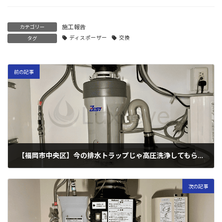
施工報告
カテゴリー
ディスポーザー
交換
タグ
前の記事
【福岡市中央区】今の排水トラップじゃ高圧洗浄してもらえない！？（ゼスト製）
2025年10月15日
次の記事