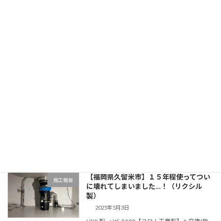
[…]
続きを読む
【福岡県久留米市】かなり長く使ってき
施工報告
たディスポーザーが壊れた！おすすめの
メーカーや機種は？（リクシル製）
2025年6月17日
LIXIL製 → YS-8100【フロム工業製】へ交換(施
工)事例 福岡県久留米市のディスポーザー付マン
ションにお住いの方から「ディスポーザーが動
かなくなった。かなり長く使っているのでこれ
を機に交換したい！おススメのメー […]
続きを読む
【福岡県久留米市】１５年程使ってつい
施工報告
に壊れてしまいました…！（リクシル
製）
2025年5月3日