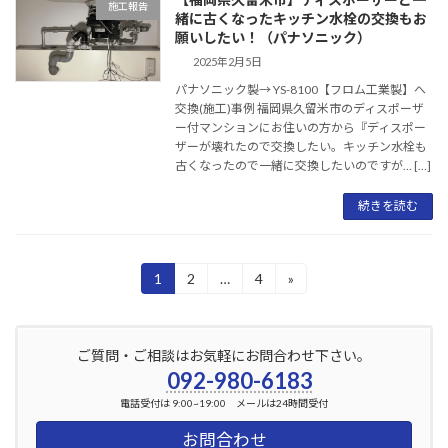
施工報告
緒に古くなったキッチン水栓の交換もお
願いしたい！（パナソニック）
2025年2月5日
パナソニック製→ YS-8100【フロム工業製】へ
交換(施工)事例 福岡県久留米市のディスポーザ
ー付マンションにお住いの方から『ディスポー
ザーが壊れたので交換したい。キッチン水栓も
古くなったので一緒に交換したいのですが… […]
続きを読む
投
1
2
…
4
»
固
固
固
定
定
定
稿
ペ
ペ
ペ
ー
ー
ー
の
ご質問・ご相談はお気軽にお問合わせ下さい。
ジ
ジ
ジ
ペ
092-980-6183
電話受付は 9:00~19:00 メールは24時間受付
ー
お問合わせ