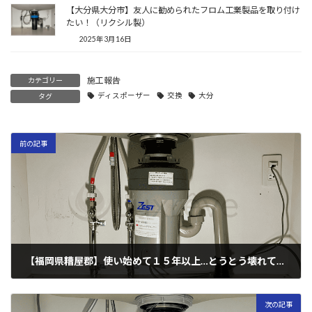
【大分県大分市】友人に勧められたフロム工業製品を取り付け
たい！（リクシル製）
2025年3月16日
施工報告
カテゴリー
ディスポーザー
交換
大分
タグ
前の記事
【福岡県糟屋郡】使い始めて１５年以上…とうとう壊れてしまった！（ゼスト製）
2025年11月29日
次の記事