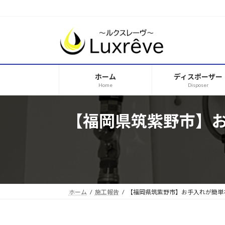
コ
ナ
ン
ビ
テ
ゲ
ン
ー
ツ
シ
へ
ョ
ホーム
ディスポーザー
ス
ン
Home
Disposer
キ
に
ッ
移
プ
動
【福岡県筑紫野市】
ホーム
施工報告
【福岡県筑紫野市】お手入れが簡単