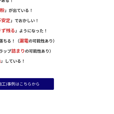
がある！
粉
」が出ている！
不安定
」でおかしい！
きず残る
」ようになった！
漏電
落ちる！（
の可能性あり）
詰まり
ラップ
の可能性あり）
過
」している！
施工)事例はこちらから