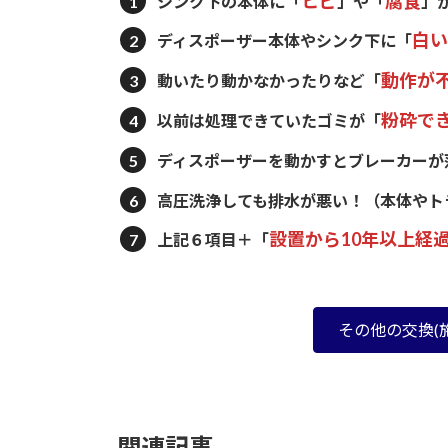
ヒビ
腐食
シンク下の本体に
「
」や「
」
白い
ディスポーザー本体やシンク下に
「
動作が
動いたり動かなかったりなど
「
粉砕で
以前は処理できていたゴミが
「
ディスポーザーを動かすとブレーカーが
高圧洗浄しても排水が悪い！
（本体やト
設置から10年以上経
上記６項目＋「
その他の交換(
関連記事