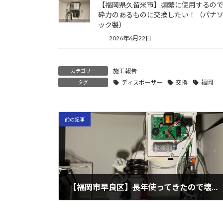
【福岡県久留米市】頻繁に使用するの
砕力のあるものに交換したい！（パナ
ック製）
2026年6月22日
施工報告
カテゴリー
ディスポーザー
交換
福岡
タグ
前の記事
【福岡市早良区】長年使ってきたので壊れたのを機に新しいものに交換したい！（テラル製）
2025年2月17日