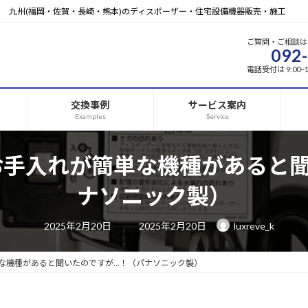
九州(福岡・佐賀・長崎・熊本)のディスポーザー・住宅設備機器販売・施工
ご質問・ご相談は
092
電話受付は 9:00
交換事例
サービス案内
Examples
Service
お手入れが簡単な機種があると聞
ナソニック製）
最
2025年2月20日
2025年2月20日
luxreve_k
終
更
新
日
な機種があると聞いたのですが…！（パナソニック製）
時
: