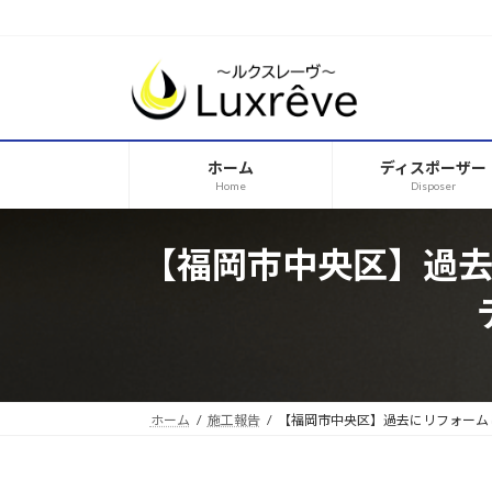
コ
ナ
ン
ビ
テ
ゲ
ン
ー
ツ
シ
へ
ョ
ホーム
ディスポーザー
ス
ン
Home
Disposer
キ
に
ッ
移
プ
動
【福岡市中央区】過
ホーム
施工報告
【福岡市中央区】過去にリフォーム