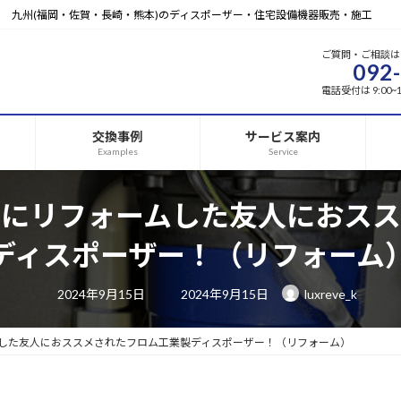
九州(福岡・佐賀・長崎・熊本)のディスポーザー・住宅設備機器販売・施工
ご質問・ご相談は
092
電話受付は 9:00
交換事例
サービス案内
Examples
Service
去にリフォームした友人におスス
ディスポーザー！（リフォーム
最
2024年9月15日
2024年9月15日
luxreve_k
終
更
新
日
した友人におススメされたフロム工業製ディスポーザー！（リフォーム）
時
: