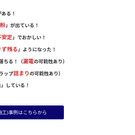
がある！
粉
」が出ている！
不安定
」でおかしい！
きず残る
」ようになった！
漏電
落ちる！（
の可能性あり）
詰まり
ラップ
の可能性あり）
過
」している！
施工)事例はこちらから