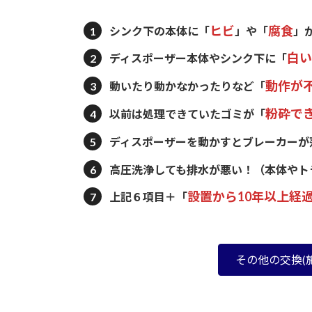
ヒビ
腐食
シンク下の本体に
「
」や「
」
白い
ディスポーザー本体やシンク下に
「
動作が
動いたり動かなかったりなど
「
粉砕で
以前は処理できていたゴミが
「
ディスポーザーを動かすとブレーカーが
高圧洗浄しても排水が悪い！
（本体やト
設置から10年以上経
上記６項目＋「
その他の交換(