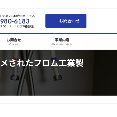
お気軽にお問合わせ下さい。
-980-6183
お問合わせ
~19:00 メールは24時間受付
お問合せ
事業内容
Contact
Business details
メされたフロム工業製
）