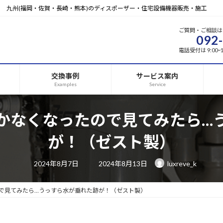
九州(福岡・佐賀・長崎・熊本)のディスポーザー・住宅設備機器販売・施工
ご質問・ご相談は
092
電話受付は 9:00
交換事例
サービス案内
Examples
Service
かなくなったので見てみたら…
が！（ゼスト製）
最
2024年8月7日
2024年8月13日
luxreve_k
終
更
新
日
で見てみたら…うっすら水が垂れた跡が！（ゼスト製）
時
: