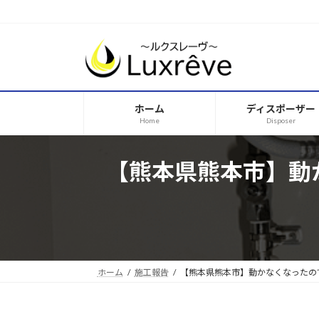
コ
ナ
ン
ビ
テ
ゲ
ン
ー
ツ
シ
へ
ョ
ホーム
ディスポーザー
ス
ン
Home
Disposer
キ
に
ッ
移
プ
動
【熊本県熊本市】動
ホーム
施工報告
【熊本県熊本市】動かなくなったの