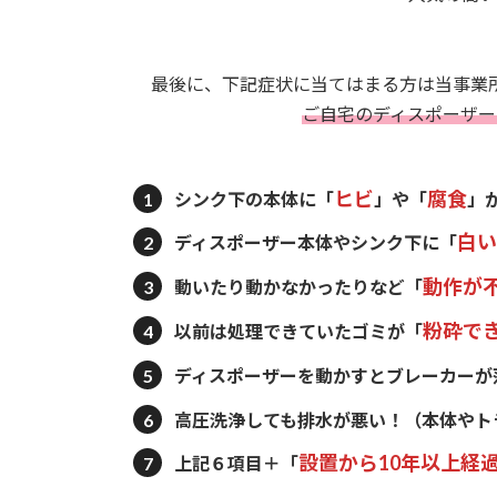
最後に、下記症状に当てはまる方は当事業
ご自宅のディスポーザー
ヒビ
腐食
シンク下の本体に
「
」や「
」
白い
ディスポーザー本体やシンク下に
「
動作が
動いたり動かなかったりなど
「
粉砕で
以前は処理できていたゴミが
「
ディスポーザーを動かすとブレーカーが
高圧洗浄しても排水が悪い！
（本体やト
設置から10年以上経
上記６項目＋「