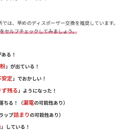
所では、
早めのディスポーザー交換を推奨しています。
を
セルフチェックしてみましょう。
がある！
粉
」が出ている！
不安定
」でおかしい！
きず残る
」ようになった！
漏電
落ちる！（
の可能性あり）
詰まり
ラップ
の可能性あり）
過
」している！