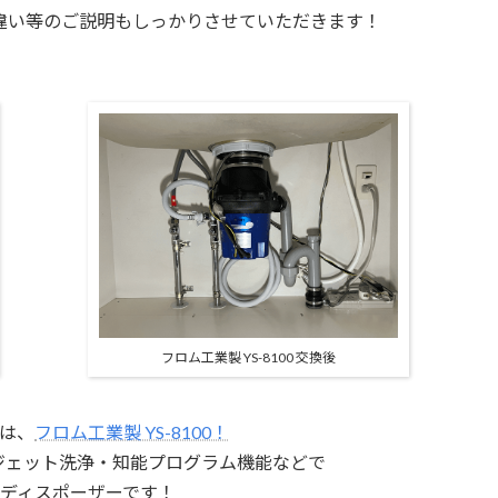
違い等の
ご説明もしっかりさせていただきます！
フロム工業製 YS-8100 交換後
は、
フロム工業製 YS-8100！
・ジェット洗浄・
知能プログラム機能などで
ディスポーザーです！