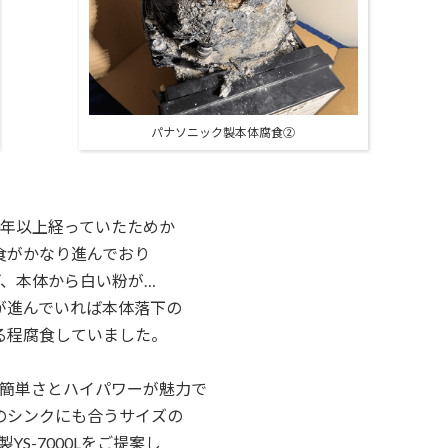
パナソニック製本体腐食②
0年以上経っていたためか
食がかなり進んでおり
、本体から白い粉が…
が進んでいれば本体落下の
る程腐食していました。
簡単さとハイパワーが魅力で
のシンクにも合うサイズの
YS-7000Lをご提案し