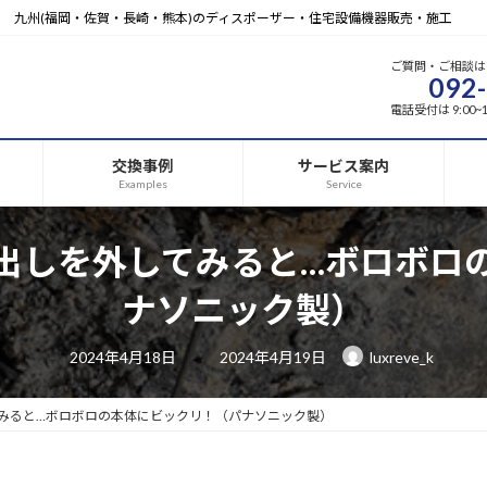
九州(福岡・佐賀・長崎・熊本)のディスポーザー・住宅設備機器販売・施工
ご質問・ご相談は
092
電話受付は 9:00
交換事例
サービス案内
Examples
Service
出しを外してみると…ボロボロ
ナソニック製）
最
2024年4月18日
2024年4月19日
luxreve_k
終
更
新
日
みると…ボロボロの本体にビックリ！（パナソニック製）
時
: