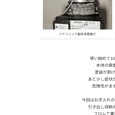
パナソニック製本体腐食①
使い始めて1
本体の腐
塗装が剥げ
あと少し症状
危険性があ
今回はお手入れの
引き出し収納
フロム工業製