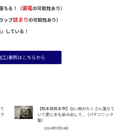
漏電
落ちる！（
の可能性あり）
詰まり
ラップ
の可能性あり）
過
」している！
施工)事例はこちらから
れて
【熊本県熊本市】白い粉がたくさん落ちて
ック
いて更に水も染み出して…（パナソニック
製）
2024年5月24日