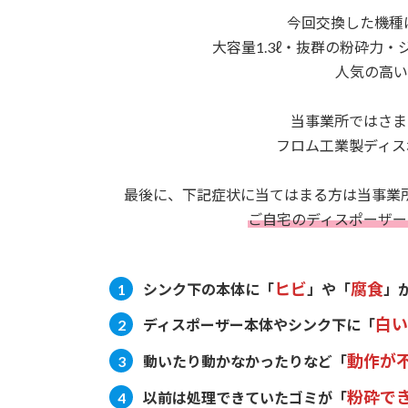
今回交換した機種
大容量1.3ℓ・抜群の粉砕力
人気の高い
当事業所ではさま
フロム工業製ディス
最後に、下記症状に当てはまる方は当事業
ご自宅のディスポーザー
ヒビ
腐食
シンク下の本体に
「
」や「
」
白い
ディスポーザー本体やシンク下に
「
動作が
動いたり動かなかったりなど
「
粉砕で
以前は処理できていたゴミが
「