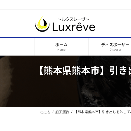
コ
ナ
ン
ビ
テ
ゲ
ン
ー
ツ
シ
へ
ョ
ホーム
ディスポーザー
ス
ン
Home
Disposer
キ
に
ッ
移
プ
動
【熊本県熊本市】引き
ホーム
施工報告
【熊本県熊本市】引き出しを外して