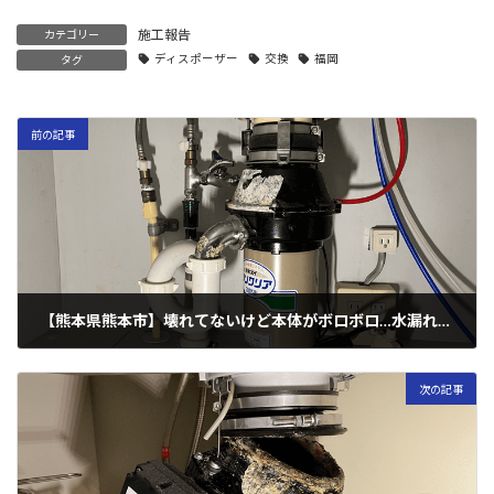
施工報告
カテゴリー
ディスポーザー
交換
福岡
タグ
前の記事
【熊本県熊本市】壊れてないけど本体がボロボロ…水漏れしないか不安！（セキスイ製）
2024年2月15日
次の記事