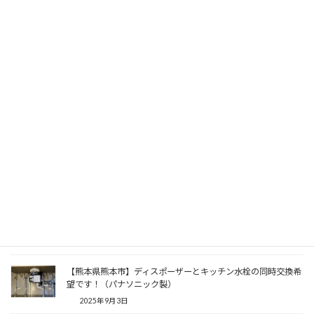
2026年5月26日
【熊本県熊本市】気になっていたメーカーのものに交換希望！
（テラル製）
2026年5月23日
【熊本県熊本市】１０年以上使用したディスポーザー！セルフ
チェックしてみませんか？（TOTO製）
2026年5月11日
【熊本県熊本市】次の機種はお手入れが簡単なものを選びた
い！（パナソニック製）
2025年11月17日
【熊本県熊本市】ディスポーザーが動かなくなったのでフロム
工業製品に交換したい！（テラル製）
2025年9月27日
【熊本県熊本市】ディスポーザーとキッチン水栓の同時交換希
望です！（パナソニック製）
2025年9月3日