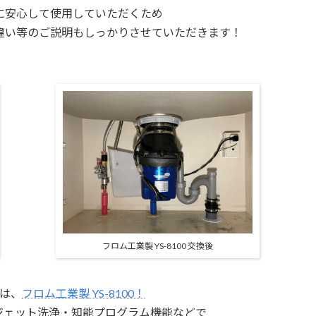
に安心して使用していただくため
違い等の
ご説明もしっかりさせていただきます！
フロム工業製 YS-8100 交換後
は、
フロム工業製 YS-8100！
・ジェット洗浄・
知能プログラム機能などで