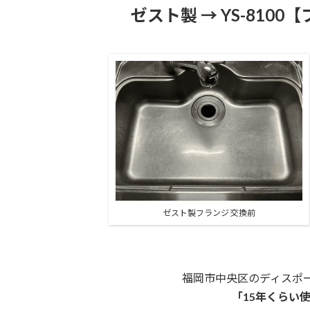
ゼスト製 → YS-810
ゼスト製フランジ 交換前
福岡市中央区のディスポ
「15年くらい