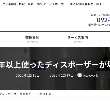
九州(福岡・佐賀・長崎・熊本)のディスポーザー・住宅設備機器販売・施工
ご質問・ご相談は
092
電話受付は 9:00
交換事例
サービス案内
Examples
Service
年以上使ったディスポーザーが
最
2023年12月8日
2023年12月9日
luxreve_k
終
更
新
日
時
:
ディスポーザーが壊れた…！（ゼスト製）