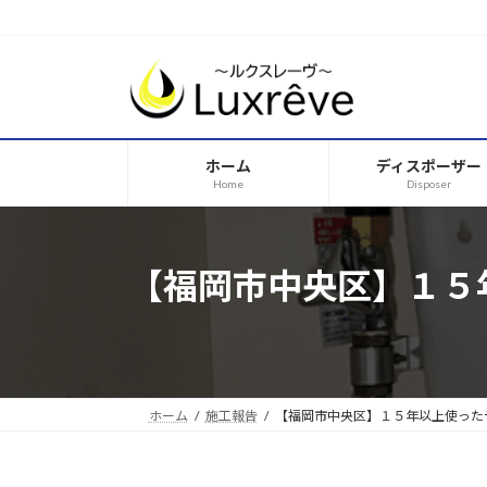
コ
ナ
ン
ビ
テ
ゲ
ン
ー
ツ
シ
へ
ョ
ホーム
ディスポーザー
ス
ン
Home
Disposer
キ
に
ッ
移
プ
動
【福岡市中央区】１５
ホーム
施工報告
【福岡市中央区】１５年以上使った