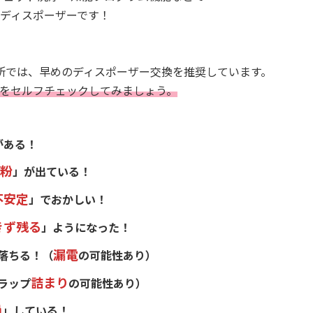
ディスポーザーです！
所では、
早めのディスポーザー交換を推奨しています。
を
セルフチェックしてみましょう。
がある！
粉
」が出ている！
不安定
」でおかしい！
きず残る
」ようになった！
漏電
落ちる！（
の可能性あり）
詰まり
ラップ
の可能性あり）
過
」している！