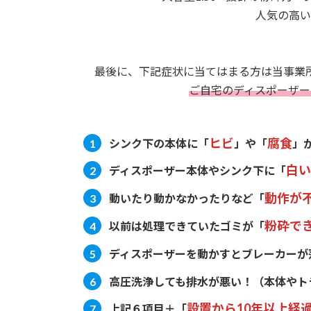
人気の高い
最後に、下記症状に当てはまる方は当事業
ご自宅のディスポーザー
ヒビ
腐食
シンク下の本体に
「
」や「
」
白い
ディスポーザー本体やシンク下に
「
動作が
動いたり動かなかったりなど
「
粉砕で
以前は処理できていたゴミが
「
ディスポーザーを動かすとブレーカーが
高圧洗浄しても排水が悪い！
（本体やト
設置から10年以上経
上記６項目＋「