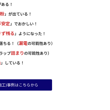
がある！
粉
」が出ている！
不安定
」でおかしい！
きず残る
」ようになった！
漏電
落ちる！（
の可能性あり）
詰まり
ラップ
の可能性あり）
過
」している！
施工)事例はこちらから