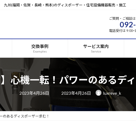
九州(福岡・佐賀・長崎・熊本)のディスポーザー・住宅設備機器販売・施工
ご質問・ご相談は
092
電話受付は 9:00
交換事例
サービス案内
Examples
Service
市】心機一転！パワーのあるディ
最
2023年4月26日
2023年4月26日
luxreve_k
終
更
新
日
時
:
ーのあるディスポーザー求む！