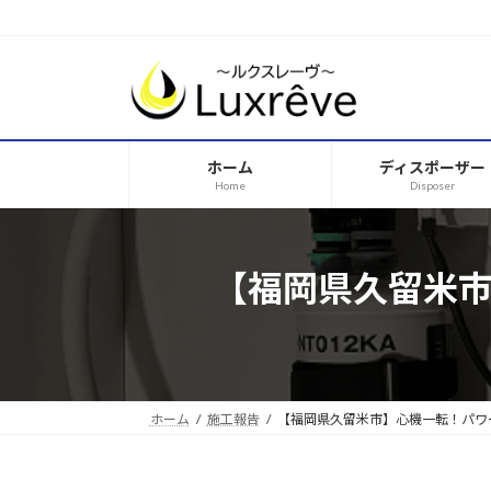
コ
ナ
ン
ビ
テ
ゲ
ン
ー
ツ
シ
へ
ョ
ホーム
ディスポーザー
ス
ン
Home
Disposer
キ
に
ッ
移
プ
動
【福岡県久留米
ホーム
施工報告
【福岡県久留米市】心機一転！パワ