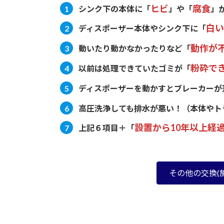
ヒビ
腐食
シンク下の本体に
「
」や「
」
白い
ディスポーザー本体やシンク下に
「
動作が
動いたり動かなかったりなど
「
粉砕で
以前は処理できていたゴミが
「
ディスポーザーを動かすとブレーカーが
高圧洗浄しても排水が悪い！
（本体やト
設置から10年以上経
上記６項目＋「
その他の交換(